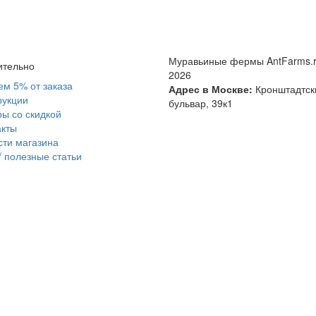
Муравьиные фермы AntFarms.r
ительно
2026
ем 5% от заказа
Адрес в Москве:
Кронштадтск
рукции
бульвар, 39к1
ы со скидкой
акты
сти магазина
/ полезные статьи