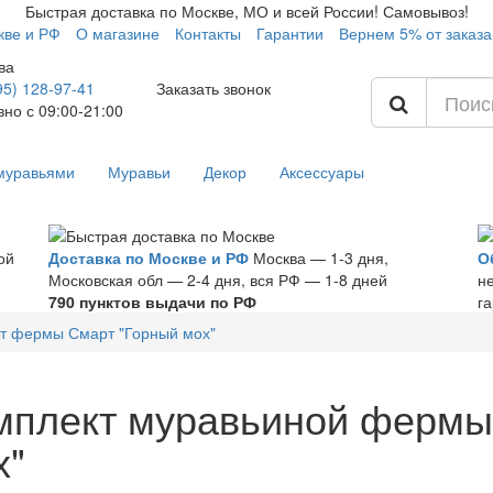
Быстрая доставка по Москве, МО и всей России! Самовывоз!
кве и РФ
О магазине
Контакты
Гарантии
Вернем 5% от заказа
ва
95) 128-97-41
Заказать звонок
но с 09:00-21:00
 муравьями
Муравьи
Декор
Аксессуары
ой
Доставка по Москве и РФ
Москва — 1-3 дня,
О
Московская обл — 2-4 дня, вся РФ — 1-8 дней
н
790 пунктов выдачи по РФ
г
т фермы Смарт "Горный мох"
мплект муравьиной фермы
х"