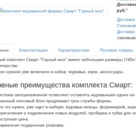
Доставка
руб.*
Доставка
Самовыво
Доставка
самовыво
ание
Комплектация
Характеристики
Похожие товары
ый комплект Смарт "Горный мох" имеет небольшие размеры (165х1
перстве.
ое нужное уже включено в набор: муравьи, корм, аксессуары.
вные преимущества комплекта Смарт:
истема автоувлажнения позволяет оставлять муравьишек одних на с
менный гипсовый блок продлевает срок службы фермы.
се что нужно, уже идет в наборе: муравьи-жнецы, формикарий, корм,
ереселения и подключения новых модулей, пробирка и губка для с
оступная цена.
ирменная подарочная упаковка.