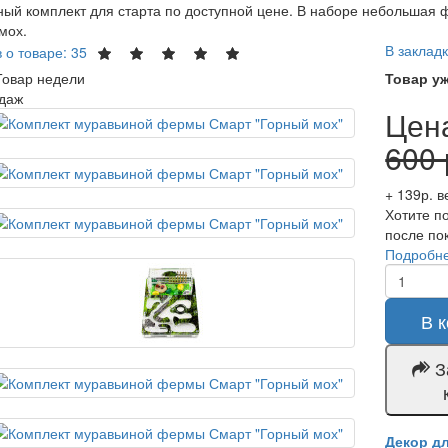
ый комплект для старта по доступной цене. В наборе небольшая 
мох.
В заклад
 о товаре: 35
Товар недели
Товар уж
даж
Цен
600 
+ 139р. в
Хотите по
после по
Подробн
В к
З
Декор д