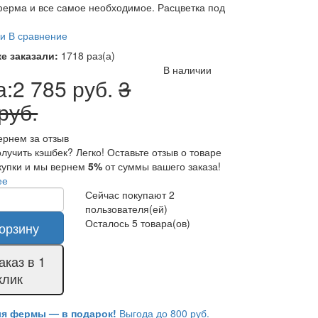
ферма и все самое необходимое. Расцветка под
ки
В сравнение
е заказали:
1718 раз(а)
В наличии
а:
2 785 руб.
3
руб.
ернем за отзыв
лучить кэшбек? Легко! Оставьте отзыв о товаре
купки и мы вернем
5%
от суммы вашего заказа!
ее
Сейчас покупают 2
пользователя(ей)
Осталось 5 товара(ов)
орзину
аказ в 1
клик
ля фермы — в подарок!
Выгода до 800 руб.